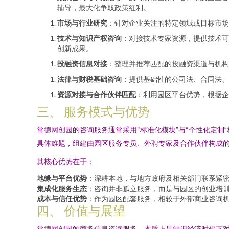
辅导，最大化争取政策红利。
市场与行业研究
：针对企业关注的特定领域或目标市场
技术与知识产权咨询
：对接技术专家资源，提供技术可
创新成果。
投融资信息对接
：整理并推荐匹配的投融资渠道与机构
法律与财税基础咨询
：提供基础性的公司法、合同法、
资源对接与合作伙伴匹配
：利用园区平台优势，根据企
三、 服务模式与优势
常德网创园的咨询服务通常采用“标准化模块”与“个性化定
具体难题，组建由园区服务专员、外聘专家及合作伙伴构成
其核心优势在于：
地缘与平台优势
：深耕本地，与地方政府及相关部门联系紧
集成化服务生态
：咨询并非孤立服务，而是与园区的创业培
成本与信任优势
：作为园区配套服务，相较于外部商业咨询
四、 价值与展望
常德网创园的商务信息咨询服务，本质上是知识经济时代下